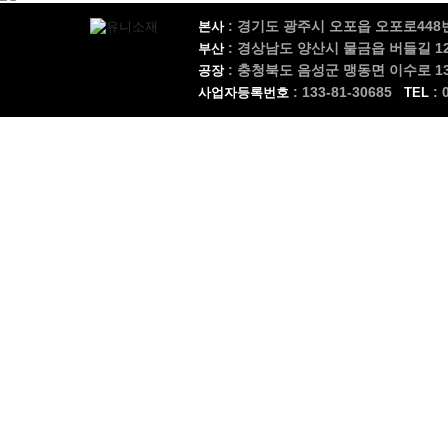
: 경기도 광주시 오포읍 오포로448번길
본사
: 경상남도 양산시 물금읍 버들길 12,
부산
: 충청북도 음성군 맹동면 이수로 137
공장
: 133-81-30685
: 
사업자등록번호
TEL